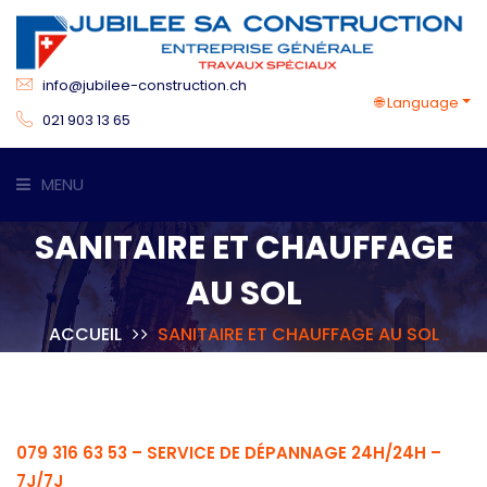
info@jubilee-construction.ch
🌐 Language
021 903 13 65
MENU
SANITAIRE ET CHAUFFAGE
ACCUEIL
AU SOL
COMPÉTENCES
ACCUEIL
SANITAIRE ET CHAUFFAGE AU SOL
SERVICES
RÉFÉRENCES
079 316 63 53 – SERVICE DE DÉPANNAGE 24H/24H –
CONTACT
7J/7J