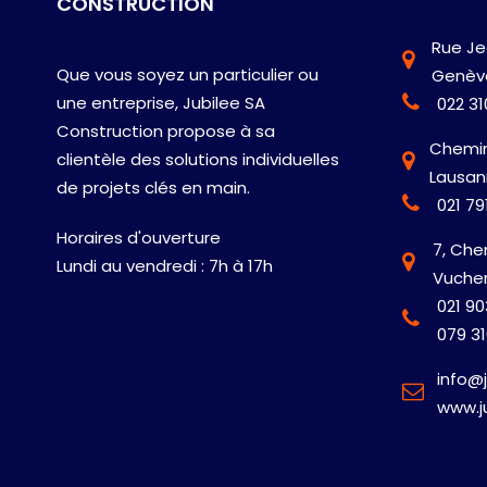
CONSTRUCTION
Rue Je
Que vous soyez un particulier ou
Genèv
une entreprise, Jubilee SA
022 31
Construction propose à sa
Chemin 
clientèle des solutions individuelles
Lausa
de projets clés en main.
021 79
Horaires d'ouverture
7, Che
Lundi au vendredi : 7h à 17h
Vuche
021 90
079 31
info@j
www.j