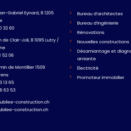
an-Gabriel Eynard, 8 1205
Bureau d’architectes
e
Bureau d’ingénierie
0 32 60
Rénovations
de Clair-Joli, 8 1095 Lutry /
Nouvelles constructions
nne
Désamiantage et diagno
1 52 06
amiante
min de Montillier 1509
Électricité
rens
Promoteur immobilier
3 13 65
6 63 53
ubilee-construction.ch
ubilee-construction.ch