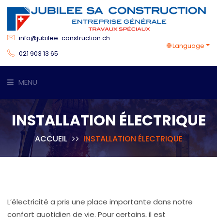
info@jubilee-construction.ch
🌐 Language
021 903 13 65
MENU
ACCUEIL
INSTALLATION ÉLECTRIQUE
COMPÉTENCES
ACCUEIL
INSTALLATION ÉLECTRIQUE
SERVICES
RÉFÉRENCES
L’électricité a pris une place importante dans notre
CONTACT
confort quotidien de vie. Pour certains, il est