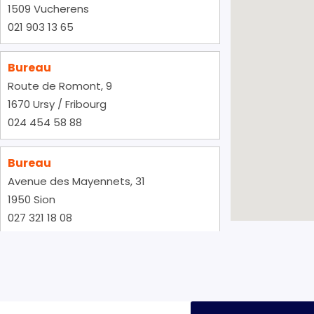
1509 Vucherens
021 903 13 65
Bureau
Route de Romont, 9
1670 Ursy / Fribourg
024 454 58 88
Bureau
Avenue des Mayennets, 31
1950 Sion
027 321 18 08
Bureau
Bahnhofstrasse, 134
8957 Spreitenbach-Zurich
044 803 40 48