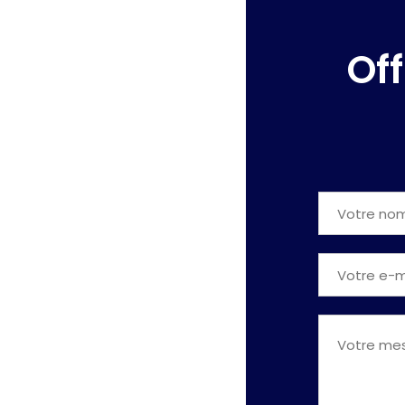
079 316 63 53
Off