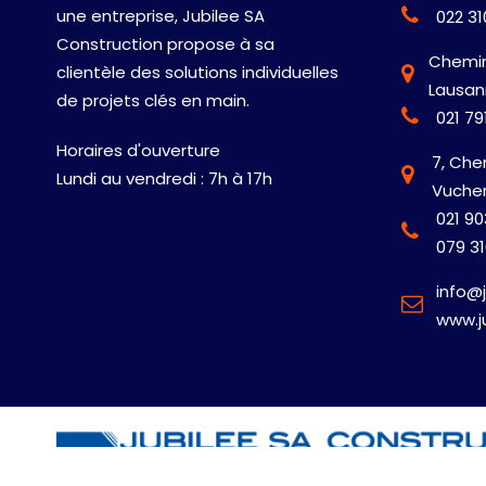
une entreprise, Jubilee SA
022 31
Construction propose à sa
Chemin 
clientèle des solutions individuelles
Lausa
de projets clés en main.
021 79
Horaires d'ouverture
7, Che
Lundi au vendredi : 7h à 17h
Vuche
021 90
079 31
info@j
www.j