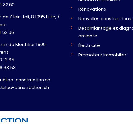
0 32 60
Rénovations
de Clair-Joli, 8 1095 Lutry /
Nouvelles constructions
nne
Désamiantage et diagno
1 52 06
amiante
min de Montillier 1509
Électricité
rens
Promoteur immobilier
3 13 65
6 63 53
ubilee-construction.ch
ubilee-construction.ch