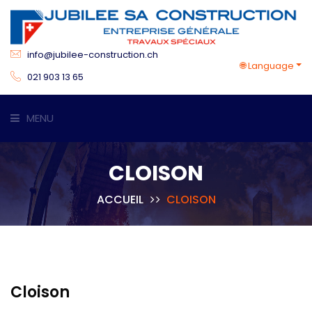
info@jubilee-construction.ch
🌐 Language
021 903 13 65
MENU
ACCUEIL
CLOISON
COMPÉTENCES
ACCUEIL
CLOISON
SERVICES
RÉFÉRENCES
Cloison
CONTACT